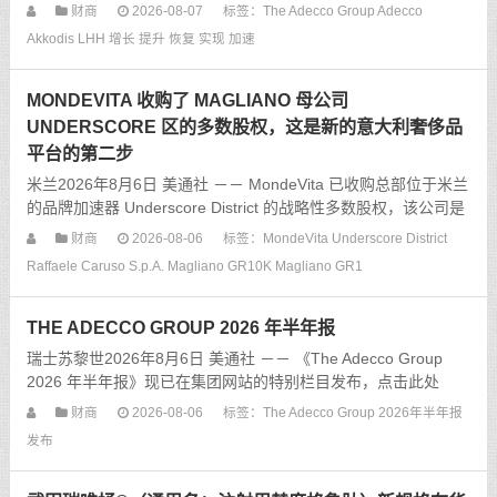
黎世2026年8月7日 美通社 －－ 亮点 ＊ 强劲的有机收入同比增
财商
2026-08-07
标签：
The Adecco Group
Adecco
长 5.6％（工作日调整后）
Akkodis
LHH
增长
提升
恢复
实现
加速
MONDEVITA 收购了 MAGLIANO 母公司
UNDERSCORE 区的多数股权，这是新的意大利奢侈品
平台的第二步
米兰2026年8月6日 美通社 －－ MondeVita 已收购总部位于米兰
的品牌加速器 Underscore District 的战略性多数股权，该公司是
Magliano、GR10K 以及多品牌零售商 WOK Store 背后的推
财商
2026-08-06
标签：
MondeVita
Underscore District
Raffaele Caruso S.p.A.
Magliano
GR10K
Magliano
GR1
THE ADECCO GROUP 2026 年半年报
瑞士苏黎世2026年8月6日 美通社 －－ 《The Adecco Group
2026 年半年报》现已在集团网站的特别栏目发布，点击此处
《https：www.adeccogroup.com－mediaprojectad
财商
2026-08-06
标签：
The Adecco Group
2026年半年报
发布