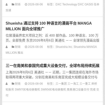
布，这是该公司面向托管服务的 AI 驱动编排平台，现已投入生
财商
2026-08-06
标签：
DXC Technology
DXC OASIS
任命
产，拥有 57 家
加速
Shueisha 通过支持 100 种语言的漫画平台 MANGA
MILLION 面向全球推广
位居漫画界宏大项目之列：近 400 部作品、100 种语言、100 万
页，全部免费 东京2026年8月6日 美通社 －－ 全球领先漫画出版
商 Shueisha Inc. 推出了全新数字平台 MANGA MILLION。该平
财商
2026-08-06
标签：
Shueisha Inc.
Shueisha
MANGA
台限时开放
MILLION
推出
三一在南美和泰国完成重大设备交付，全球布局持续拓展
上海2026年8月6日 美通社 －－ 近期，三一集团连续在海外市场
取得两项重大突破，分别在南美和东南亚完成大规模设备交付与
签约。三一海工与Hanseatic Global Terminals（HGT）签署采购
财商
2026-08-06
标签：
三一集团
三一海工
三一重工
岸桥
协议，将为南美洲一座集装
轮胎吊
SW970E电动装载机
SW956E电动装载机
南美港口设备交付
完成
交
付