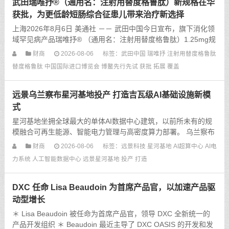
武田瑞唯抒®（通用名：注射用替度格鲁肽）新规格在华
获批，为更低龄短肠综合征患儿带来治疗新选择
上海2026年8月6日 美通社 －－ 武田中国今日宣布，旗下消化领
域罕见病产品瑞唯抒® （通用名：注射用替度格鲁肽）1.25mg规
格正式获得中国国家药品监督管理局（NMPA）批准，相应扩展
财商
2026-08-06
标签：
武田中国
瑞唯抒
注射用替度格鲁肽
适应症用于治疗短肠综合征（Short bowel
替度格鲁肽
中国国际进口博览会
博鳌先行先试
获批
拓展
覆盖
远景乌兰察布星河基地投产 打造吉瓦级AI基础设施新模
式
星河基地坐拥全球最大的单体AI数据中心建筑，以前所未有的规
模融合可再生能源、智能电力管理与高密度算力部署。 乌兰察布
2026年8月6日 美通社 －－ 全球绿色科技龙头企业远景科技今日
财商
2026-08-06
标签：
远景科技
星河基地
AI超算中心
AI电
宣布，位于内蒙古乌兰察布的远景星河基地正式投产。这...
力系统
人工智能数据中心
远景星河基地
投产
打造
DXC 任命 Lisa Beaudoin 为首席产品官，以加速产品驱
动型增长
＊ Lisa Beaudoin 被任命为首席产品官，领导 DXC 全新统一的
产品开发组织 ＊ Beaudoin 最近主导了 DXC OASIS 的开发和发