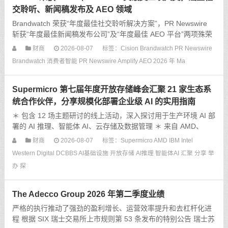
交聆听、新闻稿发布及 AEO 领域
Brandwatch 荣获“年度最佳社交聆听解决方案”，PR Newswire
斩获“年度最佳新闻稿发布公司”及“年度最佳 AEO 平台”两项殊荣
芝加哥2026年8月7日 美通社 －－ 全球消费者与媒体智能领域的
财商
2026-08-07
标签：
Cision
Brandwatch
PR Newswire
领军企业 Cisio
Brandwatch 消费者智能
PR Newswire Amplify
AEO
2026 年 Ma
Supermicro 第七届年度开放存储峰会汇聚 21 家生态系
统合作伙伴，分享规模化部署企业级 AI 的实用指南
＊ 包含 12 场主题研讨的线上活动，深入探讨用于生产环境 AI 部
署的 AI 推理、智能体 AI、云存储及数据管理 ＊ 来自 AMD、
DDN、Hammerspace、IBM、Intel、KIOXIA、MinIO、Nutani
财商
2026-08-07
标签：
Supermicro
AMD
IBM
Intel
Western Digital
DCBBS
AI基础设施
开放存储
AI推理
智能体AI
汇聚
分享
举
办
探
The Adecco Group 2026 年第二季度业绩
严格的执行推动了强劲的盈利增长、运营效率提升和去杠杆化进
程 根据 SIX 瑞士交易所上市规则第 53 条发布的特别公告 瑞士苏