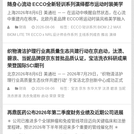
随身心流动 ECCO全新轻训系列演绎都市运动时装美学
上海2026年8月6日 美通社 －－ 在运动中唤醒自然状态，在心流
中重建内在秩序。北欧丹麦品牌 ECCO将运动时装风格美学融入
日常穿搭，推出适配多元生活场景的轻训系列新品。以“随身心流
财商
2026-08-06
标签：
ECCO
轻训系列
BIOM 2.2 MAX
动”为理念，让运动成为专注自我的内在疗愈，无论是清...
BIOM LITE TR
ECCO x NRL设计师合作系列
主线系列成衣
推出
演绎
织物清洁护理行业高质量生态共建行动在京启动，汰渍、
碧浪、当妮品牌获京东首批品质认证，宝洁洗衣科研成果
荣登国际SCI期刊
北京2026年8月6日 美通社 －－ 2026年7月29日，“织物清洁护
理行业高质量生态伙伴共建行动” 于宝洁北京创新中心成功正式
启动，该行动由中国消费品质量安全促进会、京东衣清品类与汰
财商
2026-08-06
标签：
宝洁
京东
东华大学
汰渍
碧浪
当妮
渍、碧浪、当妮品牌联合发起。同日，汰渍、碧浪、当...
洗衣原液
洗衣免搓粉
启动
荣获
荣登
再鼎医药公布2026年第二季度财务业绩及近期公司进展
＊ 公司已推进多个全球肿瘤和免疫管线项目迈向关键临床和注册
里程碑，预计2026年下半年将迎来多个重要的管线催化剂 ＊
Zocilurtatug pelitecan（zoci）联合PD－L1抑制剂用于一线小细