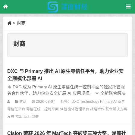
>
财商
财商
DXC 与 Primary 推出 AI 原生零信任平台，助力企业安
全规模化部署 AI
＊ DXC 成为 Primary AI 原生零信任统一控制平面的独家托管服
务合作伙伴，助力企业安全扩展 AI 应用规模。 ＊ 全新联合解决
方案可对 AI 智能体及企业 AI 应用程序的数据访问进行治理，同
财商
2026-08-07
标签：
DXC Technology
Primary
AI 原生
时强化安全、身份及合规管理。
零信任平台
零信任统一控制平面
AI 智能体治理平台
战略合作
联合解决方案
发布
推出
助力
部署
Cision 荣获 2026 年 MarTech 突破奖三项大奖，涵盖社