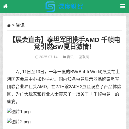
>
资讯
【展会直击】泰坦军团携手AMD 千帧电
竞引燃BW夏日激情！
2025-07-14
资讯
互联网
7月11日至13日，一年一度的BW(Bilibili World)展会在上
海国家会展中心如约举办。国内知名电竞显示器品牌泰坦军
团联合业界巨头AMD，在2.1H馆2A09-2展区设立了产品体验
区，为广大玩家和行业人士带来了一场关于「千帧电竞」的
盛宴。