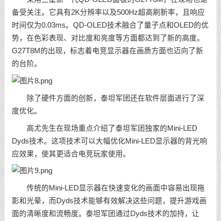
备受关注。它具有2K分辨率以及500Hz超高刷新率，且响应
时间仅为0.03ms。QD-OLED技术融合了量子点和OLED的优
势，在色彩表现、对比度和亮度等方面都达到了新的高度。
G27T8M的出现，标志着电竞显示器在画质方面也迈向了新
的台阶。
除了硬件方面的创新，泰坦军团还在软件层面进行了深
度优化。
高尤先生在现场重点介绍了泰坦军团独家的Mini-LED
Dyds技术。这项技术可以大幅优化Mini-LED显示器的背光响
应效果，使其更适合电竞玩家使用。
传统的Mini-LED显示器在快速变化的画面中容易出现拖
影和光晕，而Dyds技术能够有效解决这些问题，提升游戏画
面的清晰度和流畅度。泰坦军团通过Dyds技术的加持，让