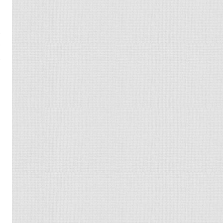
悠
叶
悠