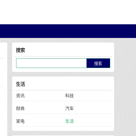
搜索
生活
，
资讯
科技
九
财商
汽车
统
家电
生活
一