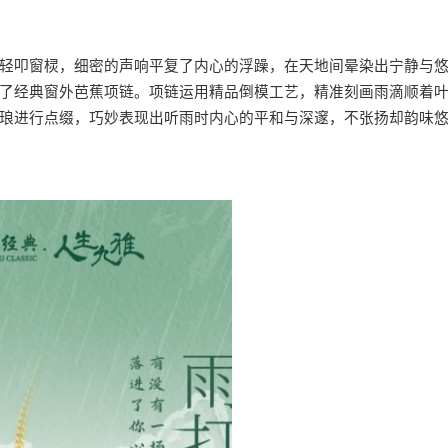
轻叩窗棂，细密的声响平复了内心的浮躁，在天地间晕染出宁静与
了经典窗外芭蕉项链。项链运用精品倒模工艺，精准刻画雨滴顺着
琅进行点缀，巧妙表现出听雨时内心的平和与深邃，不张扬却韵味