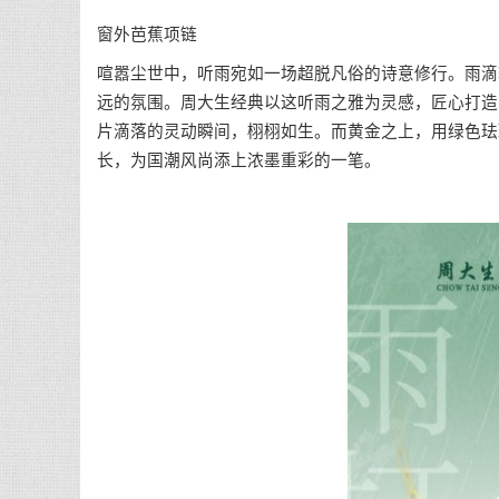
窗外芭蕉项链
喧嚣尘世中，听雨宛如一场超脱凡俗的诗意修行。雨滴
远的氛围。周大生经典以这听雨之雅为灵感，匠心打造
片滴落的灵动瞬间，栩栩如生。而黄金之上，用绿色珐
长，为国潮风尚添上浓墨重彩的一笔。