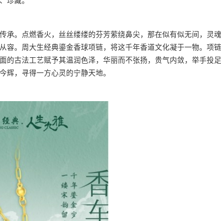
、珍藏。
传承。点燃香火，丝丝缕缕的芬芳萦绕鼻尖，那在似有似无间，灵
从容。周大生经典鎏金香球项链，将这千年香道文化凝于一物。项
面的古法工艺赋予其温润色泽，华丽而不张扬，贵气内敛，举手投
今辉，寻得一方心灵的宁静天地。