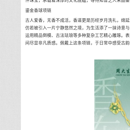
件珠宝，承载着深厚的文化底蕴，等待知音之人来品鉴
鎏金香球项链
古人爱香，无香不成活，香道更是历经岁月洗礼，绵延
仿若被引入一片宁静悠然之境，为生活添了一抹诗意与
运用精品倒模、古法珐琅等多种复杂工艺精心雕琢。表
间尽显非凡质感。佩戴上这条项链，于日常中感受古韵