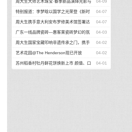
祝活动"，用泰国最宏大的泼水节吸引游客
周大生大师艺术珠宝·春季新品演绎光影与
04-09
色彩的二重奏
特别报道：李梦晗以国学之光荣登《新时
04-07
代人物》
周大生携手意大利安布罗修美术馆签署达
04-07
芬奇系列战略合作协议
广东一线品牌瓷砖—惠客莱瓷砖梦幻的氛
04-03
围使空间充满了浪漫的气息
周大生国家宝藏叩响非遗传承之门，携手
04-02
大师共研云锦奥义
艺术花园@The Henderson现已开放
04-02
苏州稻香村牡丹鲜花饼焕新上市 颜值、口
04-01
味全面升级！