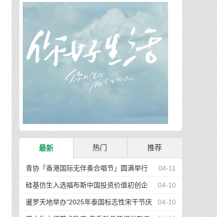
魂
链
足
热门
推荐
最新
青协「香港国际无伴奏合唱节」圆满举行
04-11
硅基仿生入选福布斯中国投资价值初创企
04-10
业百强：以硬核科技重塑全球糖尿病管理生态
暹罗天地举办"2025年泰国标志性宋干节庆
04-10