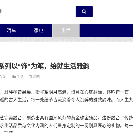
汽车
家电
生活
系列以“饰”为笔，绘就生活雅韵
3-31
生活
互联网
，耳畔琴音袅袅。抬眸望明月高悬，诗意在心底翻涌，遂吟诗一首
返的古人生活，每一处细节皆流淌着令人沉醉的雅致韵味。而人生
艺完美融合，创造出具有国潮风范的黄金珠宝臻品。这份融合了传
求生活品质与文化内涵的人们量身定制的一份别具匠心的礼物。每