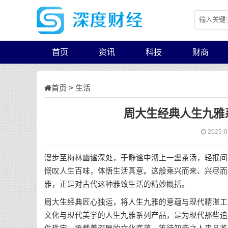
首页
资讯
科技
财商
首页
>
生活
周大生经典人生九雅
2025-0
漫步至梅林幽谧深处，于静谧中沏上一盏茶汤，轻抿间
慨叹人生百味，体悟生活真意。这般乘兴而来、兴尽而
雅，正是对古代这种雅致生活的精妙概括。
周大生经典匠心独运，将人生九雅的意蕴与现代精湛工
文化与现代美学的人生九雅系列产品，是为现代那些追