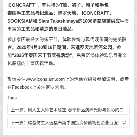
ICONCRAFT'
，有独特的
T
恤、裤子、帽子和手包
。
泰国手工艺品与纪念品：暹罗天地、
ICONCRAFT
、
SOOKSIAM
和
Siam Takashimaya
的
1000
多家店铺供应
种类
丰富的
工艺品和清凉的夏日商品。
参加泰国最盛大的宋干节，体验传统与现代娱乐间的完美融
合。
2025
年
4
月
10
到
16
日期间，来暹罗天地滨河公园，
参
加
"
2025
年泰国宋干节庆祝活动"
，免费沉浸体验欢乐且有文
化底蕴的丰富庆祝活动。
敬请关注www.iconsiam.com上的活动介绍及参加说明，或者
在Facebook上关注暹罗天地。
Tags：
上一篇：
周大生大师艺术珠宝·春季新品演绎光影与色彩的二
重奏
下一篇：
硅基仿生入选福布斯中国投资价值初创企业百强：以
硬核科技重塑全球糖尿病管理生态