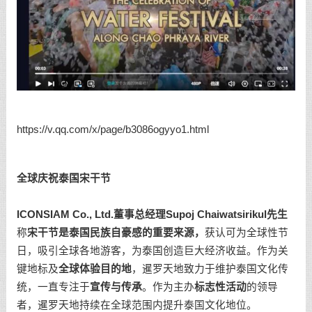
https://v.qq.com/x/page/b3086ogyyo1.html
全球庆祝泰国宋干节
ICONSIAM Co., Ltd.
董事总经理
Supoj Chaiwatsirikul
先生
称
宋干节是泰国民族自豪感的重要来源，
获认可为全球性节
日，吸引全球各地游客，为泰国创造巨大经济收益。作为关
键地标及
全球体验目的地
，暹罗天地致力于维护泰国文化传
统，一直专注于
宣传与传承
。作为主办
标志性活动
的领导
者，暹罗天地持续在全球范围内提升泰国文化地位。