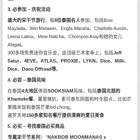
3.
必参加
–
庆祝活动
盛大的宋干节游行
，有
8
位泰国名人
参加，包括Bow
Maylada、Win Metawin、Engfa Waraha、Charlotte Austin、
Leena Lalina、Mew Natcha、Chompoo Aray和她的女儿
Abigail。
300多场免费迷你音乐会，由顶级艺术家奉上，包括
Jeff
Satur
、
4EVE
、
ATLAS
、
PROXIE
、
LYKN
、
Dice
、
Milli
、
Dice
、
Daou Offroad
等
。
4.
必尝
–
泰国风味
在泰国
4
大地区
体验
SOOKSIAM
风味，包括
泰国北部的
Khantoke
餐
、董里猪扒、素可泰东阴面和时令甜点，比如芒
果糯米饭和泰国芒果lod chong。
暹罗天地
150
多家知名餐厅提供清爽的夏日美食
5.
必买
–
寻找泰国必买商品
专属宋干节系列：
'NAKROB MOONMANAS x