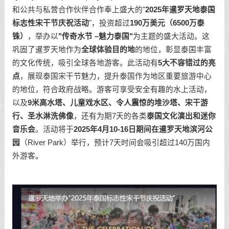
和公共与私营合作伙伴合作奉上盛大的"
2025
年暹罗天地泰国
标志性宋干节庆祝活动
"，投资超过
190
万美元（
6500
万泰
铢）
，举办以
"传奇水节
–
魅力泰国"
为主题的盛大活动。这
巩固了暹罗天地作为
全球体验目的地
的地位，彰显泰国丰富
的文化传统，吸引全球各地游客。此活动有
5
大不容错过的亮
点
，展现泰国宋干节魅力，提升泰国作为地区重要旅游中心
的地位，符合政府战略。游客可享受安全有趣的水上活动，
以及
9
米高水塔、儿童戏水区、令人震惊的堆沙塔、宋干游
行、圣水淋洗佛像
，还有为期7天的各类
泰国文化演出和迷你
音乐会
。活动将于
2025
年
4
月
10-16
日期间在暹罗天地滨河公
园
（River Park）举行，预计7天时间会吸引超过140万国内
外游客。