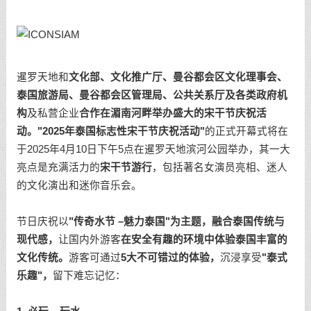
暹罗天地和
文化部、文化推广厅、曼谷都会区文化理事会、
泰国旅游局、曼谷都会区管理局、公共关系厅及各类政府机
构
及私营企业
合作在湄南河畔举办盛大的宋干节庆祝活
动。"
2025
年泰国标志性宋干节庆祝活动"
的正式开幕式将在
于2025年4月10日下午5点在暹罗天地滨河公园举办，其一大
亮点是充满活力的
宋干节游行
，包括著名女演员亮相、迷人
的文化演出和迷你音乐会。
节日庆祝以
"传奇水节
–
魅力泰国"为主题，融合泰国传统与
现代感，
让国内外游客
在安全有趣的环境中体验泰国丰富的
文化传统。
游客可通过
5
大不可错过的体验，
沉浸享受
"泰式
乐趣"，
留下难忘记忆：