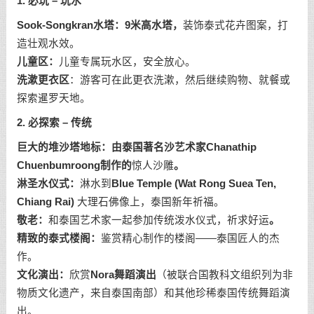
1.
必玩
–
玩水
Sook-Songkran
水塔：
9
米高水塔，
装饰泰式花卉图案，打
造壮观水效。
儿童区：
儿童专属玩水区，安全放心。
洗漱更衣区
：游客可在此更衣洗漱，然后继续购物、就餐或
探索暹罗天地。
2.
必探索
–
传统
巨大的堆沙塔地标：由泰国著名沙艺术家
Chanathip
Chuenbumroong
制作的
惊人沙雕
。
淋圣水仪式：
淋水到
Blue Temple (Wat Rong Suea Ten,
Chiang Rai)
大理石佛像上，泰国新年祈福。
敬老：
和泰国艺术家一起参加传统泼水仪式，祈求好运
。
精致的泰式楼阁：
鉴赏精心制作的楼阁——泰国匠人的杰
作。
文化演出：
欣赏
Nora
舞蹈演出
（被联合国教科文组织列为非
物质文化遗产，来自泰国南部）和其他珍稀泰国传统舞蹈演
出。