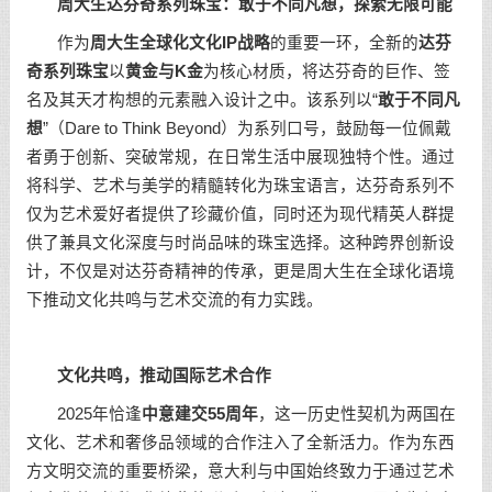
周大生达芬奇系列珠宝：敢于不同凡想，探索无限可能
作为
周大生全球化文化IP战略
的重要一环，全新的
达芬
奇系列珠宝
以
黄金与K金
为核心材质，将达芬奇的巨作、签
名及其天才构想的元素融入设计之中。该系列以“
敢于不同凡
想
”（Dare to Think Beyond）为系列口号，鼓励每一位佩戴
者勇于创新、突破常规，在日常生活中展现独特个性。通过
将科学、艺术与美学的精髓转化为珠宝语言，达芬奇系列不
仅为艺术爱好者提供了珍藏价值，同时还为现代精英人群提
供了兼具文化深度与时尚品味的珠宝选择。这种跨界创新设
计，不仅是对达芬奇精神的传承，更是周大生在全球化语境
下推动文化共鸣与艺术交流的有力实践。
文化共鸣，推动国际艺术合作
2025年恰逢
中意建交55周年
，这一历史性契机为两国在
文化、艺术和奢侈品领域的合作注入了全新活力。作为东西
方文明交流的重要桥梁，意大利与中国始终致力于通过艺术