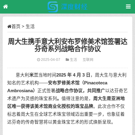
首页
>
生活
周大生携手意大利安布罗修美术馆签署达
芬奇系列战略合作协议
2025-04-07
生活
互联网
意大利
米兰
当地时间
2025 年 4 月 3 日
，周大生与意大利
知名的艺术机构——
安布罗
修
美术馆（Pinacoteca
Ambrosiana）
正式签署
战略合作协议，共同推广
以达芬奇艺
术遗产为灵感的珠宝系列
。
值得注意的是，
周大生是亚洲地
区唯一获得该美术馆商业化授权的珠宝品牌
。此次合作不仅
标志着周大生在全球艺术珠宝领域迈出重要一步，也象征着
达芬奇的传奇智慧将以黄金珠宝艺术的形式焕新呈现。